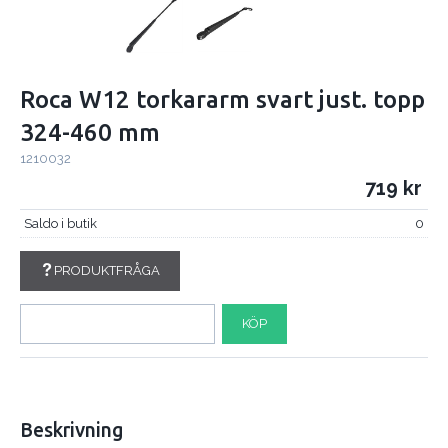
Roca W12 torkararm svart just. topp
324-460 mm
1210032
719
Saldo i butik
0
PRODUKTFRÅGA
KÖP
Beskrivning