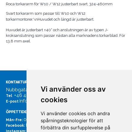
Roca torkararm för W10 / W12 justerbart svart, 324-460mm
Svart torkararm som passar till W10 och W12
torkarmontorer.\nHuvudet och längd är justerbart.
Huvudet är justerbart ±40° och anslutningen är av typen J-
kroksanslutning som passar nästan alla marknadens torkarblad. För
13,8 mm axel.
KONTAKTUPPGIFTER
Vi använder oss av
Nubbgatan 7, 211 24 Malmö
+46 40185561
Tel
cookies
info@bachmans.se
E-post
ÖPPETTIDER
Vi använder cookies och andra
07:00 - 16:00
spårningsteknologier för att
Mån-Fre:
facebook.com/bachmans.se
Facebook:
förbättra din surfupplevelse på
instagram.com/bachmans.se
Instagram: