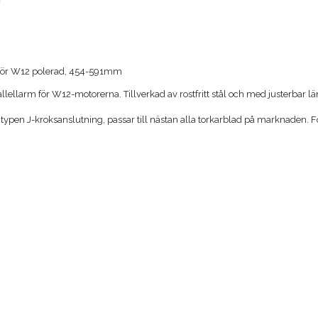
 för W12 polerad, 454-591mm
llellarm för W12-motorerna. Tillverkad av rostfritt stål och med justerbar l
typen J-kroksanslutning, passar till nästan alla torkarblad på marknaden. 