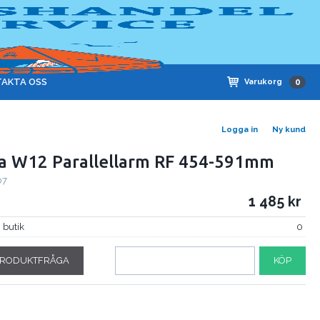
AKTA OSS
Varukorg
0
Logga in
Ny kund
a W12 Parallellarm RF 454-591mm
07
1 485
i butik
0
RODUKTFRÅGA
KÖP