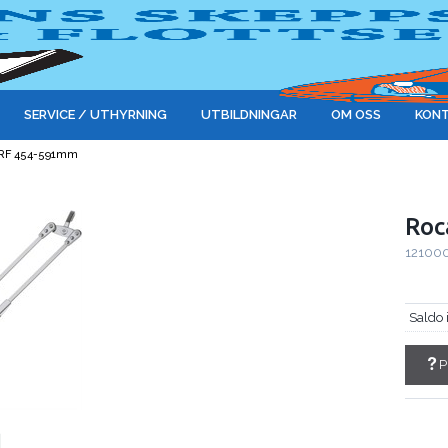
SERVICE / UTHYRNING
UTBILDNINGAR
OM OSS
KONT
m RF 454-591mm
Roc
12100
Saldo 
P