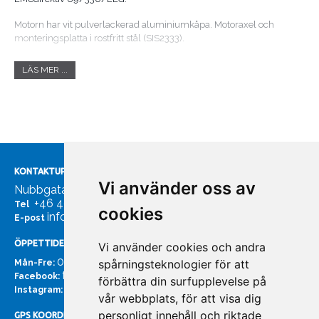
Motorn har vit pulverlackerad aluminiumkåpa. Motoraxel och
monteringsplatta i rostfritt stål (SIS2333).
Justerbar torkarvinkel, 90° eller 110°. Snygg självparkering på höger
LÄS MER ...
eller vänster position/sida. Standardinställning 90° torkarvinkel med
vänsterparkering. Maxlängd arm/blad-kombination 355 mm x 355
mm. Ø6 mm axel.
KONTAKTUPPGIFTER
Vi använder oss av
Nubbgatan 7, 211 24 Malmö
+46 40185561
Tel
cookies
info@bachmans.se
E-post
ÖPPETTIDER
Vi använder cookies och andra
07:00 - 16:00
spårningsteknologier för att
Mån-Fre:
facebook.com/bachmans.se
Facebook:
förbättra din surfupplevelse på
instagram.com/bachmans.se
Instagram:
vår webbplats, för att visa dig
personligt innehåll och riktade
GPS KOORDINATER