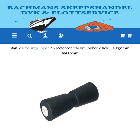
Start
/
Produktgrupper
/
> Motor och trailertillbehör
/
Kölrulle 250mm,
hål 16mm