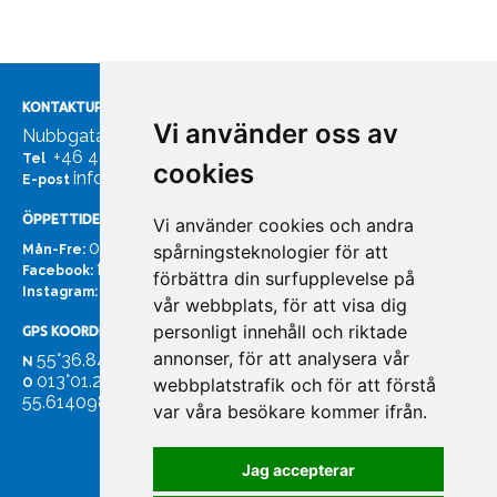
KONTAKTUPPGIFTER
Vi använder oss av
Nubbgatan 7, 211 24 Malmö
+46 40185561
Tel
cookies
info@bachmans.se
E-post
ÖPPETTIDER
Vi använder cookies och andra
07:00 - 16:00
spårningsteknologier för att
Mån-Fre:
facebook.com/bachmans.se
Facebook:
förbättra din surfupplevelse på
instagram.com/bachmans.se
Instagram:
vår webbplats, för att visa dig
personligt innehåll och riktade
GPS KOORDINATER
annonser, för att analysera vår
55°36.847
N
013°01.255'
webbplatstrafik och för att förstå
O
55.614098. 13.020931'
var våra besökare kommer ifrån.
Jag accepterar