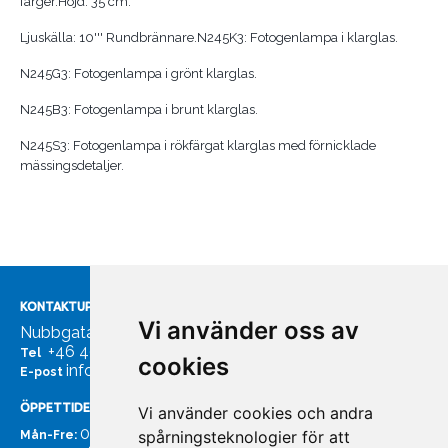
färger.Höjd: 35 cm.
Ljuskälla: 10''' Rundbrännare.N245K3: Fotogenlampa i klarglas.
N245G3: Fotogenlampa i grönt klarglas.
N245B3: Fotogenlampa i brunt klarglas.
N245S3: Fotogenlampa i rökfärgat klarglas med förnicklade
mässingsdetaljer.
KONTAKTUPPGIFTER
Vi använder oss av
Nubbgatan 7, 211 24 Malmö
+46 40185561
Tel
cookies
info@bachmans.se
E-post
ÖPPETTIDER
Vi använder cookies och andra
07:00 - 16:00
spårningsteknologier för att
Mån-Fre: