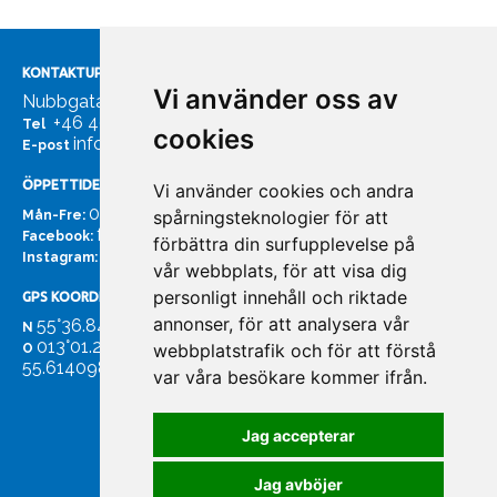
KONTAKTUPPGIFTER
Vi använder oss av
Nubbgatan 7, 211 24 Malmö
+46 40185561
Tel
cookies
info@bachmans.se
E-post
ÖPPETTIDER
Vi använder cookies och andra
07:00 - 16:00
spårningsteknologier för att
Mån-Fre:
facebook.com/bachmans.se
Facebook:
förbättra din surfupplevelse på
instagram.com/bachmans.se
Instagram:
vår webbplats, för att visa dig
personligt innehåll och riktade
GPS KOORDINATER
annonser, för att analysera vår
55°36.847
N
013°01.255'
webbplatstrafik och för att förstå
O
55.614098. 13.020931'
var våra besökare kommer ifrån.
Jag accepterar
Jag avböjer