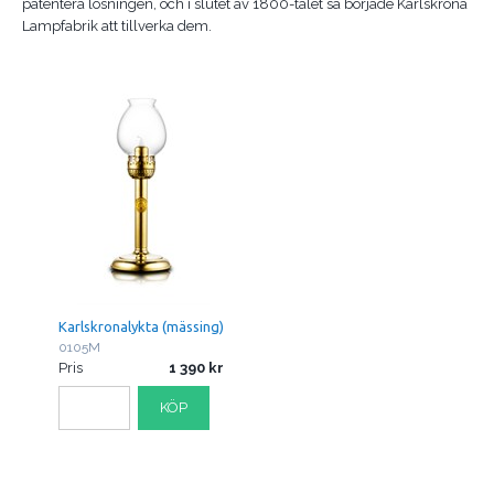
patentera lösningen, och i slutet av 1800-talet så började Karlskrona
Lampfabrik att tillverka dem.
Karlskronalykta (mässing)
0105M
Pris
1 390
KÖP