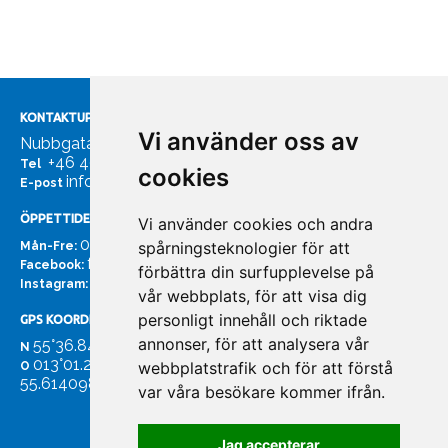
KONTAKTUPPGIFTER
Vi använder oss av
Nubbgatan 7, 211 24 Malmö
+46 40185561
Tel
cookies
info@bachmans.se
E-post
ÖPPETTIDER
Vi använder cookies och andra
07:00 - 16:00
spårningsteknologier för att
Mån-Fre:
facebook.com/bachmans.se
Facebook:
förbättra din surfupplevelse på
instagram.com/bachmans.se
Instagram:
vår webbplats, för att visa dig
personligt innehåll och riktade
GPS KOORDINATER
annonser, för att analysera vår
55°36.847
N
013°01.255'
webbplatstrafik och för att förstå
O
55.614098. 13.020931'
var våra besökare kommer ifrån.
Jag accepterar