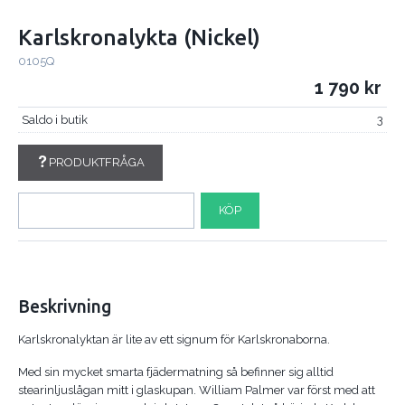
Karlskronalykta (Nickel)
0105Q
1 790
Saldo i butik
3
PRODUKTFRÅGA
KÖP
Beskrivning
Karlskronalyktan är lite av ett signum för Karlskronaborna.
Med sin mycket smarta fjädermatning så befinner sig alltid
stearinljuslågan mitt i glaskupan. William Palmer var först med att