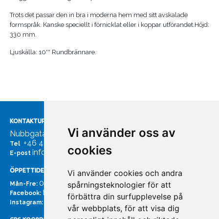
Trots det passar den in bra i moderna hem med sitt avskalade
formspråk. Kanske speciellt i förnicklat eller i koppar utförandet.Höjd:
330 mm.
Ljuskälla: 10''' Rundbrännare.
KONTAKTUPPGIFTER
Vi använder oss av
Nubbgatan 7, 211 24 Malmö
+46 40185561
Tel
cookies
info@bachmans.se
E-post
ÖPPETTIDER
Vi använder cookies och andra
07:00 - 16:00
spårningsteknologier för att
Mån-Fre:
facebook.com/bachmans.se
Facebook:
förbättra din surfupplevelse på
instagram.com/bachmans.se
Instagram:
vår webbplats, för att visa dig