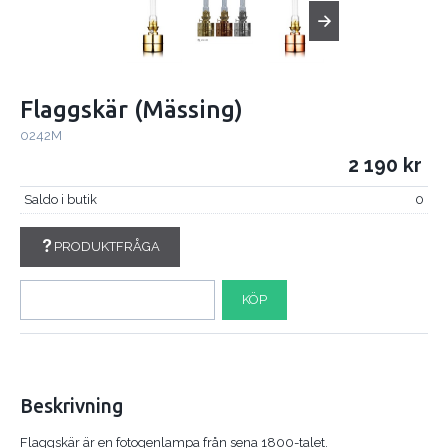
Flaggskär (Mässing)
0242M
2 190
Saldo i butik
0
PRODUKTFRÅGA
KÖP
Beskrivning
Flaggskär är en fotogenlampa från sena 1800-talet.