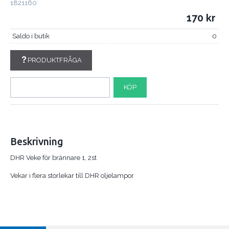
1821160
170
Saldo i butik
0
PRODUKTFRÅGA
KÖP
Beskrivning
DHR Veke för brännare 1, 2st
Vekar i flera storlekar till DHR oljelampor