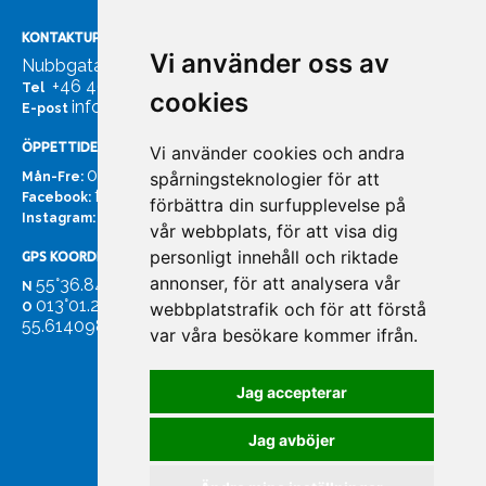
KONTAKTUPPGIFTER
Vi använder oss av
Nubbgatan 7, 211 24 Malmö
+46 40185561
Tel
cookies
info@bachmans.se
E-post
ÖPPETTIDER
Vi använder cookies och andra
07:00 - 16:00
spårningsteknologier för att
Mån-Fre:
facebook.com/bachmans.se
Facebook:
förbättra din surfupplevelse på
instagram.com/bachmans.se
Instagram:
vår webbplats, för att visa dig
personligt innehåll och riktade
GPS KOORDINATER
annonser, för att analysera vår
55°36.847
N
013°01.255'
webbplatstrafik och för att förstå
O
55.614098. 13.020931'
var våra besökare kommer ifrån.
Jag accepterar
Jag avböjer