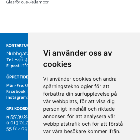
Glas för olje-/ellampor
KONTAKTUPPGIFTER
Vi använder oss av
Nubbgatan 7, 211 24 Malmö
+46 40185561
Tel
cookies
info@bachmans.se
E-post
ÖPPETTIDER
Vi använder cookies och andra
07:00 - 16:00
spårningsteknologier för att
Mån-Fre:
facebook.com/bachmans.se
Facebook:
förbättra din surfupplevelse på
instagram.com/bachmans.se
Instagram:
vår webbplats, för att visa dig
personligt innehåll och riktade
GPS KOORDINATER
annonser, för att analysera vår
55°36.847
N
013°01.255'
webbplatstrafik och för att förstå
O
55.614098. 13.020931'
var våra besökare kommer ifrån.