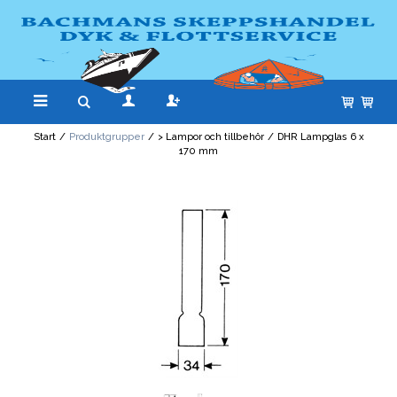
Start
/
Produktgrupper
/
> Lampor och tillbehör
/
DHR Lampglas 6 x
170 mm