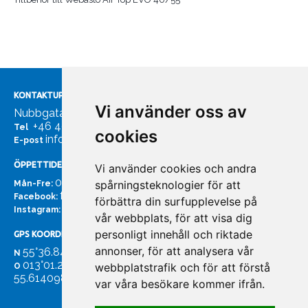
KONTAKTUPPGIFTER
Vi använder oss av
Nubbgatan 7, 211 24 Malmö
+46 40185561
Tel
cookies
info@bachmans.se
E-post
ÖPPETTIDER
Vi använder cookies och andra
07:00 - 16:00
spårningsteknologier för att
Mån-Fre:
facebook.com/bachmans.se
Facebook:
förbättra din surfupplevelse på
instagram.com/bachmans.se
Instagram:
vår webbplats, för att visa dig
personligt innehåll och riktade
GPS KOORDINATER
annonser, för att analysera vår
55°36.847
N
013°01.255'
webbplatstrafik och för att förstå
O
55.614098. 13.020931'
var våra besökare kommer ifrån.