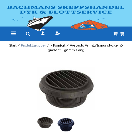
Start
/
Produktgrupper
/
> Komfort
/
Webasto Varmluftsmunstycke 90
grader till 90mm slang