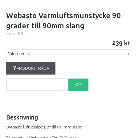
Webasto Varmluftsmunstycke 90
grader till 90mm slang
1100286
239
Saldo i butik
0
PRODUKTFRÅGA
KÖP
Beskrivning
Webasto luftutsläpp 90º till 90 mm slang
Tillbehör till Webasto Air Top EVO 40/55