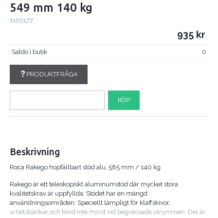
549 mm 140 kg
1120177
935
Saldo i butik
0
PRODUKTFRÅGA
KÖP
Beskrivning
Roca Rakego hopfällbart stöd alu, 585 mm / 140 kg
Rakego är ett teleskopiskt aluminumstöd där mycket stora
kvalitetskrav är uppfyllda. Stödet har en mängd
användningsområden. Speciellt lämpligt för klaffskivor,
arbetsbänkar och bord inte minst vid begränsade utrymmen. Det är