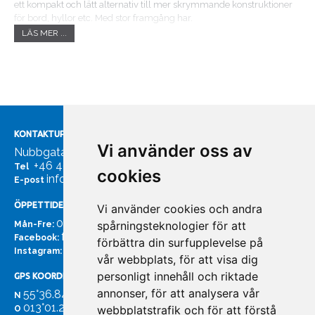
ett kompakt och lätt alternativ till mer skrymmande konstruktioner
för bord, hyllor etc. Med stor framgång har.
LÄS MER ...
Rakego-stödet lanserats inom bl.a. fritidsbåtsektorn. Stödet kan
erhållas i olika dimensioner beroende på belastningsförhållanden.
Hur du kan tillämpa och använda stödet vet vi ännu inte.
Möjligheterna är oändliga (Patentregistrerad).
· Material: Aluminium AA6063.
· Ytbehandling: Natureloxerad eller svarteloxerad20MY.
KONTAKTUPPGIFTER
Vi använder oss av
Nubbgatan 7, 211 24 Malmö
+46 40185561
Tel
cookies
info@bachmans.se
E-post
ÖPPETTIDER
Vi använder cookies och andra
07:00 - 16:00
spårningsteknologier för att
Mån-Fre:
facebook.com/bachmans.se
Facebook:
förbättra din surfupplevelse på
instagram.com/bachmans.se
Instagram:
vår webbplats, för att visa dig
personligt innehåll och riktade
GPS KOORDINATER
annonser, för att analysera vår
55°36.847
N
013°01.255'
webbplatstrafik och för att förstå
O