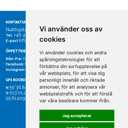
KONTAKTUPPGIFTER
Vi använder oss av
Nubbgatan 7, 211 24 Malmö
+46 40185561
Tel
cookies
info@bachmans.se
E-post
ÖPPETTIDER
Vi använder cookies och andra
07:00 - 16:00
spårningsteknologier för att
Mån-Fre:
facebook.com/bachmans.se
Facebook:
förbättra din surfupplevelse på
instagram.com/bachmans.se
Instagram:
vår webbplats, för att visa dig
personligt innehåll och riktade
GPS KOORDINATER
annonser, för att analysera vår
55°36.847
N
013°01.255'
webbplatstrafik och för att förstå
O
55.614098. 13.020931'
var våra besökare kommer ifrån.
Jag accepterar