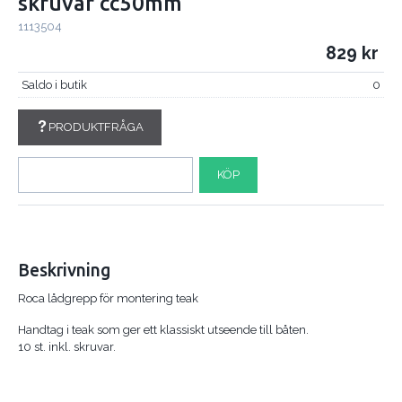
skruvar cc50mm
1113504
829
Saldo i butik
0
PRODUKTFRÅGA
KÖP
Beskrivning
Roca lådgrepp för montering teak
Handtag i teak som ger ett klassiskt utseende till båten.
10 st. inkl. skruvar.