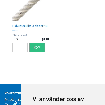
Polyestersilke 3-slaget 18
mm
31452-0018
Pris
52
KÖP
KONTAKTUPPGIFTER
Vi använder oss av
Nubbgatan 7, 211 24 Malmö
+46 40185561
Tel