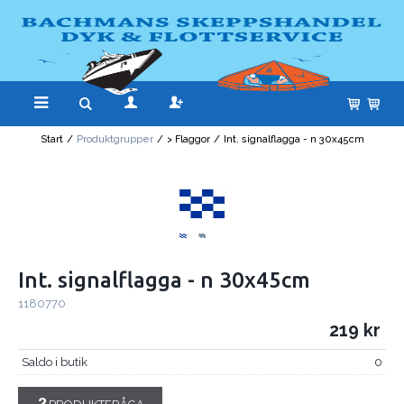
Start
/
Produktgrupper
/
> Flaggor
/
Int. signalflagga - n 30x45cm
Int. signalflagga - n 30x45cm
1180770
219
Saldo i butik
0