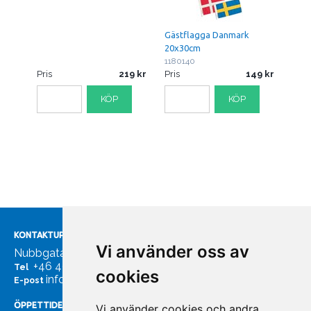
Gästflagga Danmark
20x30cm
1180140
Pris
219
Pris
149
KÖP
KÖP
KONTAKTUPPGIFTER
Vi använder oss av
Nubbgatan 7, 211 24 Malmö
+46 40185561
Tel
cookies
info@bachmans.se
E-post
ÖPPETTIDER
Vi använder cookies och andra