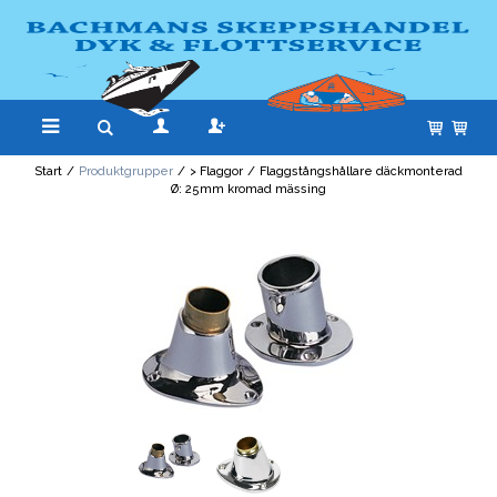
Start
/
Produktgrupper
/
> Flaggor
/
Flaggstångshållare däckmonterad
Ø: 25mm kromad mässing