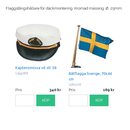
Flaggstångshållare för däckmontering. Kromad mässing. Ø: 25mm.
Kaptensmössa vit stl. 58
1354286
Båtflagga Sverige, 70x44
cm
1181106
Pris
340
Pris
169
KÖP
KÖP