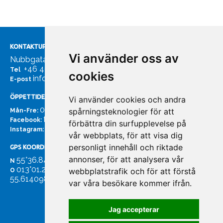
KONTAKTUPPGIFTER
Vi använder oss av
Nubbgatan 7, 211 24 Malmö
+46 40185561
Tel
cookies
info@bachmans.se
E-post
ÖPPETTIDER
Vi använder cookies och andra
07:00 - 16:00
spårningsteknologier för att
Mån-Fre:
facebook.com/bachmans.se
Facebook:
förbättra din surfupplevelse på
instagram.com/bachmans.se
Instagram:
vår webbplats, för att visa dig
personligt innehåll och riktade
GPS KOORDINATER
annonser, för att analysera vår
55°36.847
N
013°01.255'
webbplatstrafik och för att förstå
O
55.614098. 13.020931'
var våra besökare kommer ifrån.
Jag accepterar