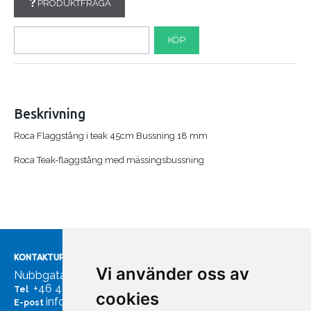
PRODUKTFRÅGA
KÖP
Beskrivning
Roca Flaggstång i teak 45cm Bussning 18 mm
Roca Teak-flaggstång med mässingsbussning
KONTAKTUPPGIFTER
Vi använder oss av
Nubbgatan 7, 211 24 Malmö
+46 40185561
Tel
cookies
info@bachmans.se
E-post