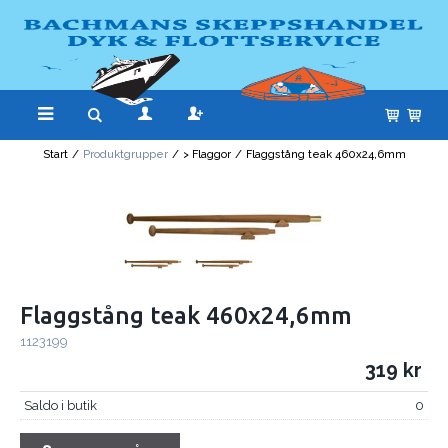
Start
/
Produktgrupper
/
> Flaggor
/
Flaggstång teak 460x24,6mm
Flaggstång teak 460x24,6mm
1123199
319
Saldo i butik
0