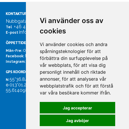
KONTAKTUPPGIFTER
Vi använder oss av
Nubbgatan 7, 211 24 Malmö
+46 40185561
Tel
cookies
info@bachmans.se
E-post
ÖPPETTIDER
Vi använder cookies och andra
07:00 - 16:00
spårningsteknologier för att
Mån-Fre:
facebook.com/bachmans.se
Facebook:
förbättra din surfupplevelse på
instagram.com/bachmans.se
Instagram:
vår webbplats, för att visa dig
personligt innehåll och riktade
GPS KOORDINATER
annonser, för att analysera vår
55°36.847
N
013°01.255'
webbplatstrafik och för att förstå
O
55.614098. 13.020931'
var våra besökare kommer ifrån.
Jag accepterar
Jag avböjer