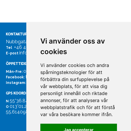
KONTAKTUPPGIFTER
Vi använder oss av
Nubbgatan 7, 211 24 Malmö
+46 40185561
Tel
cookies
info@bachmans.se
E-post
ÖPPETTIDER
Vi använder cookies och andra
07:00 - 16:00
spårningsteknologier för att
Mån-Fre:
facebook.com/bachmans.se
Facebook:
förbättra din surfupplevelse på
instagram.com/bachmans.se
Instagram:
vår webbplats, för att visa dig
personligt innehåll och riktade
GPS KOORDINATER
annonser, för att analysera vår
55°36.847
N
013°01.255'
webbplatstrafik och för att förstå
O
55.614098. 13.020931'
var våra besökare kommer ifrån.
Jag accepterar