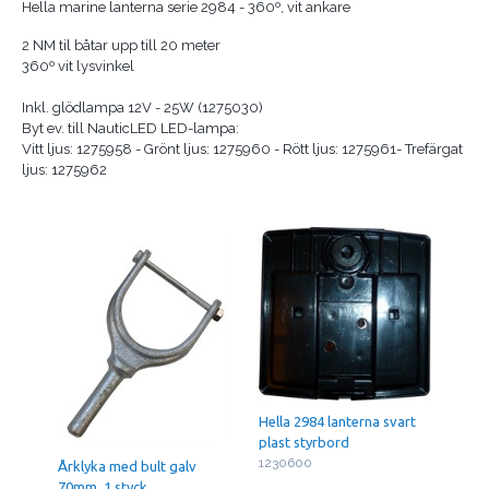
Hella marine lanterna serie 2984 - 360º, vit ankare
2 NM til båtar upp till 20 meter
360º vit lysvinkel
Inkl. glödlampa 12V - 25W (1275030)
Byt ev. till NauticLED LED-lampa:
Vitt ljus: 1275958 - Grönt ljus: 1275960 - Rött ljus: 1275961- Trefärgat
ljus: 1275962
Hella 2984 lanterna svart
plast styrbord
1230600
Årklyka med bult galv
70mm, 1 styck