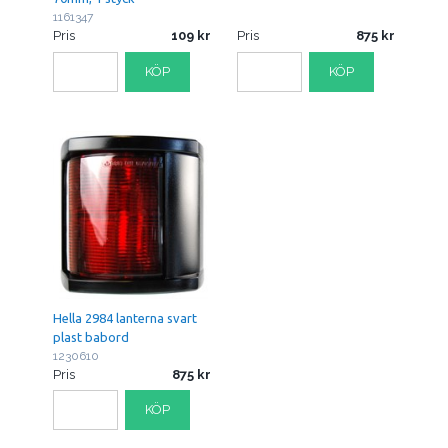
1161347
Pris
109
Pris
875
KÖP
KÖP
Hella 2984 lanterna svart
plast babord
1230610
Pris
875
KÖP