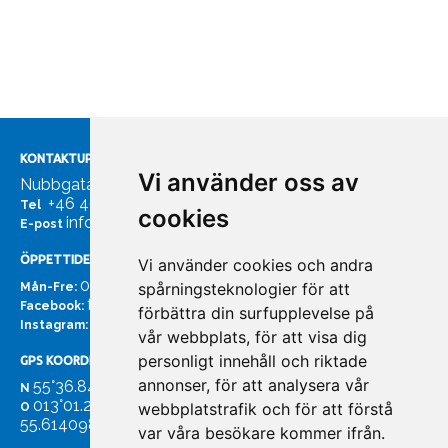
KONTAKTUPPGIFTER
Vi använder oss av
Nubbgatan 7, 211 24 Malmö
+46 40185561
Tel
cookies
info@bachmans.se
E-post
ÖPPETTIDER
Vi använder cookies och andra
07:00 - 16:00
spårningsteknologier för att
Mån-Fre:
facebook.com/bachmans.se
Facebook:
förbättra din surfupplevelse på
instagram.com/bachmans.se
Instagram:
vår webbplats, för att visa dig
personligt innehåll och riktade
GPS KOORDINATER
annonser, för att analysera vår
55°36.847
N
013°01.255'
webbplatstrafik och för att förstå
O
55.614098. 13.020931'
var våra besökare kommer ifrån.