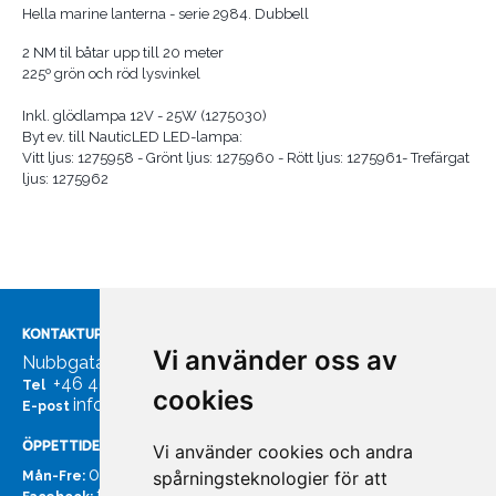
Hella marine lanterna - serie 2984. Dubbell
2 NM til båtar upp till 20 meter
225º grön och röd lysvinkel
Inkl. glödlampa 12V - 25W (1275030)
Byt ev. till NauticLED LED-lampa:
Vitt ljus: 1275958 - Grönt ljus: 1275960 - Rött ljus: 1275961- Trefärgat
ljus: 1275962
KONTAKTUPPGIFTER
Vi använder oss av
Nubbgatan 7, 211 24 Malmö
+46 40185561
Tel
cookies
info@bachmans.se
E-post
ÖPPETTIDER
Vi använder cookies och andra
07:00 - 16:00
spårningsteknologier för att
Mån-Fre:
facebook.com/bachmans.se