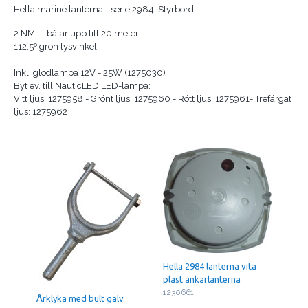
Hella marine lanterna - serie 2984. Styrbord
2 NM til båtar upp till 20 meter
112.5º grön lysvinkel
Inkl. glödlampa 12V - 25W (1275030)
Byt ev. till NauticLED LED-lampa:
Vitt ljus: 1275958 - Grönt ljus: 1275960 - Rött ljus: 1275961- Trefärgat
ljus: 1275962
Hella 2984 lanterna vita
plast ankarlanterna
1230661
Årklyka med bult galv