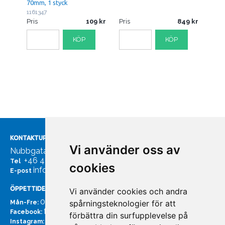
70mm, 1 styck
1161347
Pris
109
Pris
849
KÖP
KÖP
KONTAKTUPPGIFTER
Vi använder oss av
Nubbgatan 7, 211 24 Malmö
+46 40185561
Tel
cookies
info@bachmans.se
E-post
ÖPPETTIDER
Vi använder cookies och andra
07:00 - 16:00
spårningsteknologier för att
Mån-Fre:
facebook.com/bachmans.se
Facebook:
förbättra din surfupplevelse på
instagram.com/bachmans.se
Instagram: