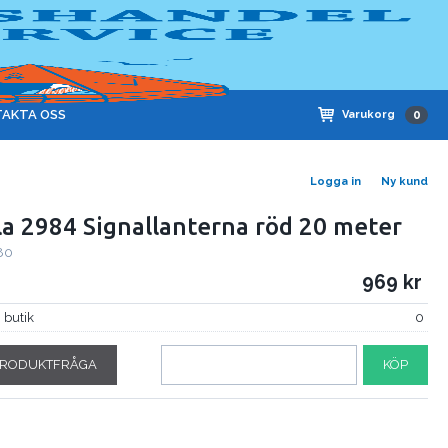
AKTA OSS
Varukorg
0
Logga in
Ny kund
la 2984 Signallanterna röd 20 meter
80
969
i butik
0
RODUKTFRÅGA
KÖP