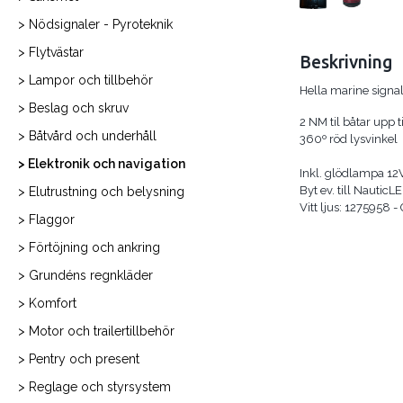
> Nödsignaler - Pyroteknik
> Flytvästar
Beskrivning
> Lampor och tillbehör
Hella marine signal
> Beslag och skruv
2 NM til båtar upp t
> Båtvård och underhåll
360º röd lysvinkel
> Elektronik och navigation
Inkl. glödlampa 12
Byt ev. till Nautic
> Elutrustning och belysning
Vitt ljus: 1275958 -
> Flaggor
> Förtöjning och ankring
> Grundéns regnkläder
> Komfort
> Motor och trailertillbehör
> Pentry och present
> Reglage och styrsystem