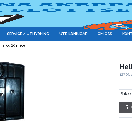
SERVICE / UTHYRNING
UTBILDNINGAR
OM OSS
KONT
erna röd 20 meter
Hel
12306
Saldo 
P