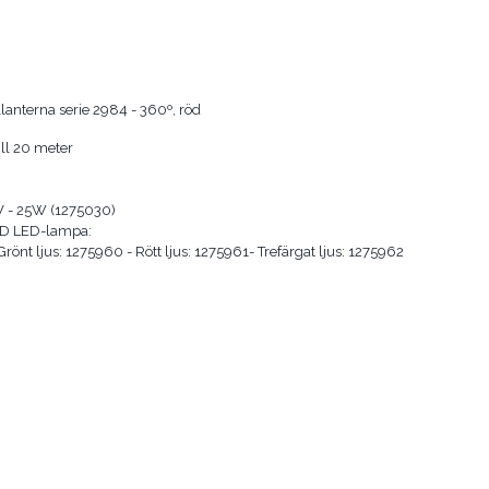
lanterna serie 2984 - 360º, röd
ill 20 meter
V - 25W (1275030)
LED LED-lampa:
 Grönt ljus: 1275960 - Rött ljus: 1275961- Trefärgat ljus: 1275962