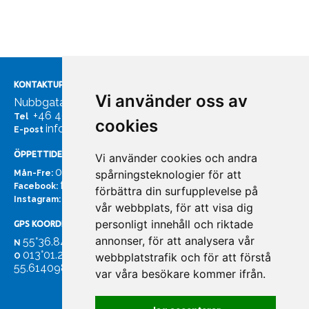
KONTAKTUPPGIFTER
Vi använder oss av
Nubbgatan 7, 211 24 Malmö
+46 40185561
Tel
cookies
info@bachmans.se
E-post
ÖPPETTIDER
Vi använder cookies och andra
07:00 - 16:00
spårningsteknologier för att
Mån-Fre:
facebook.com/bachmans.se
Facebook:
förbättra din surfupplevelse på
instagram.com/bachmans.se
Instagram:
vår webbplats, för att visa dig
personligt innehåll och riktade
GPS KOORDINATER
annonser, för att analysera vår
55°36.847
N
013°01.255'
webbplatstrafik och för att förstå
O
55.614098. 13.020931'
var våra besökare kommer ifrån.