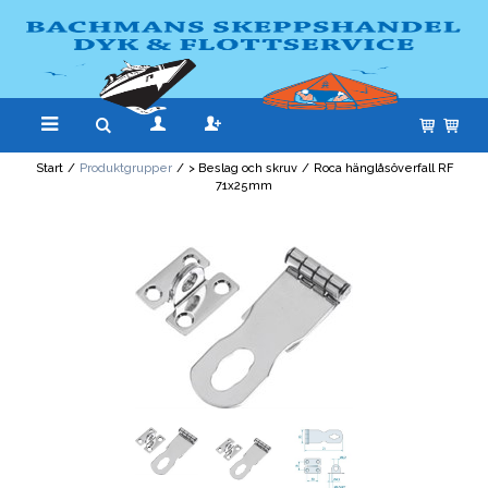
Start
/
Produktgrupper
/
> Beslag och skruv
/
Roca hänglåsöverfall RF
71x25mm