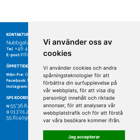
KONTAKTUPPGIFTER
Vi använder oss av
Nubbgatan 7, 211 24 Malmö
+46 40185561
Tel
cookies
info@bachmans.se
E-post
ÖPPETTIDER
Vi använder cookies och andra
07:00 - 16:00
spårningsteknologier för att
Mån-Fre:
facebook.com/bachmans.se
Facebook:
förbättra din surfupplevelse på
instagram.com/bachmans.se
Instagram:
vår webbplats, för att visa dig
personligt innehåll och riktade
GPS KOORDINATER
annonser, för att analysera vår
55°36.847
N
013°01.255'
webbplatstrafik och för att förstå
O
55.614098. 13.020931'
var våra besökare kommer ifrån.
Jag accepterar