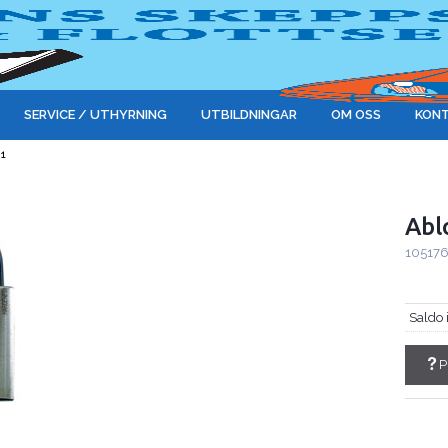
SERVICE / UTHYRNING
UTBILDNINGAR
OM OSS
KONT
 1
Abl
10517
Saldo 
P