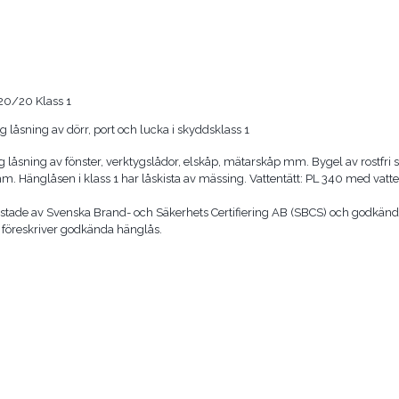
20/20 Klass 1
g låsning av dörr, port och lucka i skyddsklass 1
ig låsning av fönster, verktygslådor, elskåp, mätarskåp mm. Bygel av rostfri s
m. Hänglåsen i klass 1 har låskista av mässing. Vattentätt: PL 340 med vatte
estade av Svenska Brand- och Säkerhets Certifiering AB (SBCS) och godkänd
t föreskriver godkända hänglås.