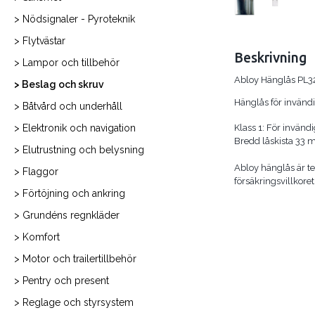
> Nödsignaler - Pyroteknik
> Flytvästar
Beskrivning
> Lampor och tillbehör
Abloy Hänglås PL3
> Beslag och skruv
Hänglås för invändi
> Båtvård och underhåll
> Elektronik och navigation
Klass 1: För invänd
Bredd låskista 33 m
> Elutrustning och belysning
Abloy hänglås är t
> Flaggor
försäkringsvillkore
> Förtöjning och ankring
> Grundéns regnkläder
> Komfort
> Motor och trailertillbehör
> Pentry och present
> Reglage och styrsystem