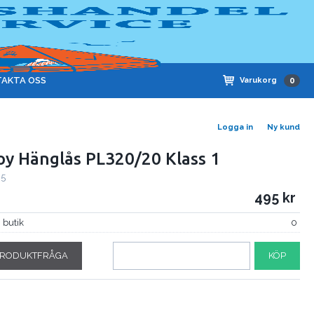
AKTA OSS
Varukorg
0
Logga in
Ny kund
oy Hänglås PL320/20 Klass 1
65
495
i butik
0
RODUKTFRÅGA
KÖP