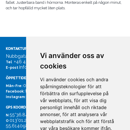
fallet. Justerbara band i hörnorna. Monteras enkelt på någon minut,
och tar hopfälld mycket liten plats.
KONTAKTUPPGIFTER
Vi använder oss av
Nubbgatan 7, 211 24 Malmö
+46 40185561
Tel
cookies
info@bachmans.se
E-post
ÖPPETTIDER
Vi använder cookies och andra
07:00 - 16:00
spårningsteknologier för att
Mån-Fre:
facebook.com/bachmans.se
Facebook:
förbättra din surfupplevelse på
instagram.com/bachmans.se
Instagram:
vår webbplats, för att visa dig
personligt innehåll och riktade
GPS KOORDINATER
annonser, för att analysera vår
55°36.847
N
013°01.255'
webbplatstrafik och för att förstå
O
55.614098. 13.020931'
var våra besökare kommer ifrån.