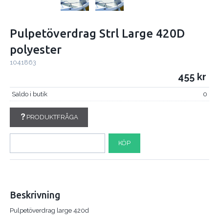
Pulpetöverdrag Strl Large 420D
polyester
1041863
455
Saldo i butik
0
PRODUKTFRÅGA
KÖP
Beskrivning
Pulpetöverdrag large 420d