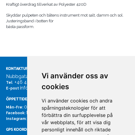
Kraftigt överdrag tillverkat av Polyester 420D
Skyddar pulpeten och båtens instrument mot salt, damm och sol.
Justeringsband i botten för
bästa passform.
KONTAKTUPPGIFTER
Vi använder oss av
Nubbgatan 7, 211 24 Malmö
+46 40185561
Tel
cookies
info@bachmans.se
E-post
ÖPPETTIDER
Vi använder cookies och andra
07:00 - 16:00
spårningsteknologier för att
Mån-Fre:
facebook.com/bachmans.se
Facebook:
förbättra din surfupplevelse på
instagram.com/bachmans.se
Instagram:
vår webbplats, för att visa dig
personligt innehåll och riktade
GPS KOORDINATER