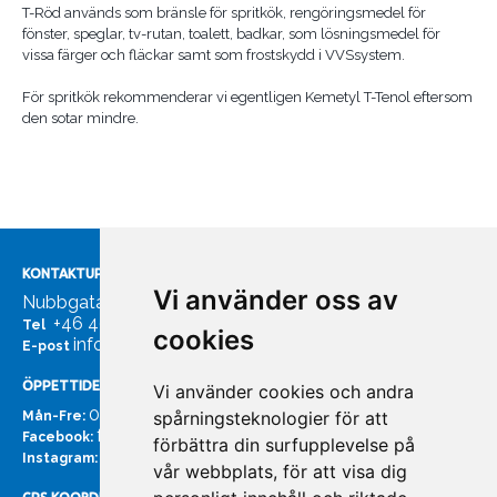
T-Röd används som bränsle för spritkök, rengöringsmedel för
fönster, speglar, tv-rutan, toalett, badkar, som lösningsmedel för
vissa färger och fläckar samt som frostskydd i VVSsystem.
För spritkök rekommenderar vi egentligen Kemetyl T-Tenol eftersom
den sotar mindre.
KONTAKTUPPGIFTER
Vi använder oss av
Nubbgatan 7, 211 24 Malmö
+46 40185561
Tel
cookies
info@bachmans.se
E-post
ÖPPETTIDER
Vi använder cookies och andra
07:00 - 16:00
spårningsteknologier för att
Mån-Fre:
facebook.com/bachmans.se
Facebook:
förbättra din surfupplevelse på
instagram.com/bachmans.se
Instagram:
vår webbplats, för att visa dig