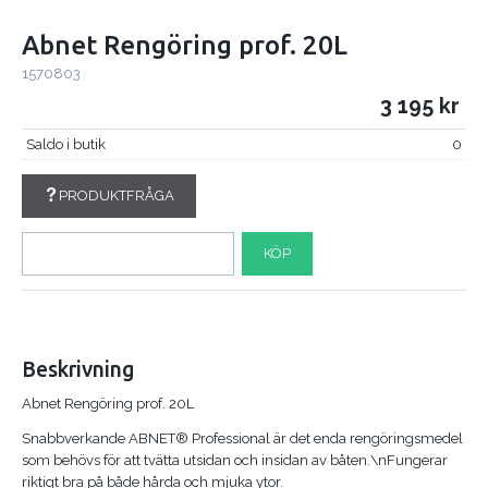
Abnet Rengöring prof. 20L
1570803
3 195
Saldo i butik
0
PRODUKTFRÅGA
KÖP
Beskrivning
Abnet Rengöring prof. 20L
Snabbverkande ABNET® Professional är det enda rengöringsmedel
som behövs för att tvätta utsidan och insidan av båten.\nFungerar
riktigt bra på både hårda och mjuka ytor.